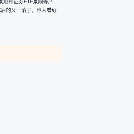
景顺和证券ETF景顺等产
化后的又一落子，也为看好
。