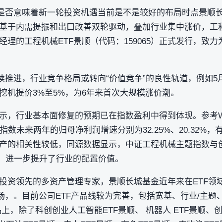
”是否意味着新一轮投资机遇当前是不是较好的布局时点景顺长
基于内需提振和出口改善双轮驱动，叠加行业集中涨价，工
理的工程机械ETF景顺（代码：159065）正式发行，致
续推进，行业竞争格局或转向“价值竞争”的良性轨道，例如5
挖机提价3%至5%，为6年来首次大规模涨价潮。
示，行业基本面修复的预期已在指数盈利中得到体现。参考Wi
指数未来两年的归母净利润增速分别为32.25%、20.32%
产的相关性较低，同源数据显示，中证工程机械主题指数与创
43，进一步提升了行业的配置价值。
投资领先的多资产管理专家，景顺长城基金近年来在ETF领域
，。目前公司ETF产品线较为完善，包括宽基、行业/主题、跨境
上，除了科创创业人工智能ETF景顺、 机器人 ETF景顺、