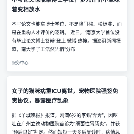
着变相放水
不写论文也能拿博士学位，不是降门槛、松标准，而
是在重构人才评价的逻辑。 近日，“南京大学首位没
有毕业论文博士答辩”登上 微博 热搜。据澎湃新闻报
道，南大学子王浩然凭借“分布
服务中心
女子的猫咪病重ICU离世，宠物医院强签免
责协议，暴露医疗乱象
据《羊城晚报》报道，刚满6岁的家猫“奔奔”，因呕
吐在广州立德动物医院首诊为“细菌性胃肠炎”，并获
“预后良好”判定。然而短短一天多后复诊时，病情急