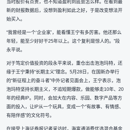
当时股价有点贵，也不知道盈利到底会怎么样。在看到最
新的财报数据后，没想到盈利如此之好，于是改变想法开
始买入。
“我曾经是一个‘企业家’，能看懂王宁有多厉害。他还那么
年轻，能至少好好干25年以上。这个复利是惊人的。”段
永平说。
对于笃定价值投资的段永平来说，重仓出击泡泡玛特，还
缘于王宁秉持“长期主义”理念。5月28日，在国新办举行
的“新征程上的奋斗者”中外记者见面会上，王宁表示，泡
泡玛特坚持长期主义，不追短期爆款，做能够走10年、20
年的经典IP。同时，会加大在内容、乐园、数字产品等方
面的投入，让IP从一个玩具，变成一个“有故事、有情感、
有陪伴感”的文化符号。
在接受上海证券报记者采访时，海富通消费优选混合基金