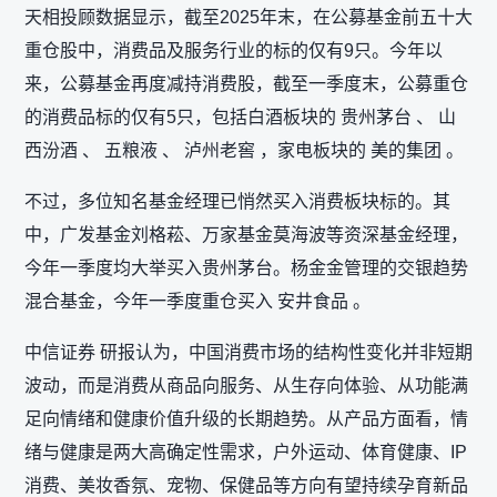
天相投顾数据显示，截至2025年末，在公募基金前五十大
重仓股中，消费品及服务行业的标的仅有9只。今年以
来，公募基金再度减持消费股，截至一季度末，公募重仓
的消费品标的仅有5只，包括白酒板块的 贵州茅台 、 山
西汾酒 、 五粮液 、 泸州老窖 ，家电板块的 美的集团 。
不过，多位知名基金经理已悄然买入消费板块标的。其
中，广发基金刘格菘、万家基金莫海波等资深基金经理，
今年一季度均大举买入贵州茅台。杨金金管理的交银趋势
混合基金，今年一季度重仓买入 安井食品 。
中信证券 研报认为，中国消费市场的结构性变化并非短期
波动，而是消费从商品向服务、从生存向体验、从功能满
足向情绪和健康价值升级的长期趋势。从产品方面看，情
绪与健康是两大高确定性需求，户外运动、体育健康、IP
消费、美妆香氛、宠物、保健品等方向有望持续孕育新品