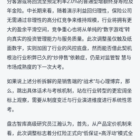
分客源或将回流至预定利率2.0%的普通型增额终身寿险及
年金险。中长期来看，随着演示利益回归理性，保险公司
无需通过非理性的高分红竞争来维持规模，行业将拥有更
大的盈余平滑空间，竞争重心也将从单纯的“数字游戏”转
向真实的投资管理能力与服务质量。此次调整虽仅触及纸
面数字，实则加固了行业的风控底盘，然而能否借此契机
根治行业积弊已久的“炒停售”依赖症，仍是对监管智 慧与
市场成熟度的下一次大考。
如果说上述分析拆解的是销售端的“战术”与心理博弈，那
么，跳出具体话术与考核机制，站在行业转型的更宏阔坐
标上观察，需要从制度变迁与行业演进维度进行系统性思
考。
盘古智库高级研究员江瀚认为，首先，从产品定价机制来
看，此次调整标志着分红险正式向“低保证+高浮动”模式全