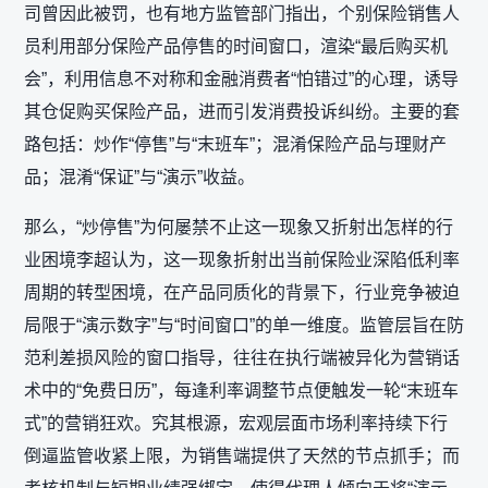
司曾因此被罚，也有地方监管部门指出，个别保险销售人
员利用部分保险产品停售的时间窗口，渲染“最后购买机
会”，利用信息不对称和金融消费者“怕错过”的心理，诱导
其仓促购买保险产品，进而引发消费投诉纠纷。主要的套
路包括：炒作“停售”与“末班车”；混淆保险产品与理财产
品；混淆“保证”与“演示”收益。
那么，“炒停售”为何屡禁不止这一现象又折射出怎样的行
业困境李超认为，这一现象折射出当前保险业深陷低利率
周期的转型困境，在产品同质化的背景下，行业竞争被迫
局限于“演示数字”与“时间窗口”的单一维度。监管层旨在防
范利差损风险的窗口指导，往往在执行端被异化为营销话
术中的“免费日历”，每逢利率调整节点便触发一轮“末班车
式”的营销狂欢。究其根源，宏观层面市场利率持续下行
倒逼监管收紧上限，为销售端提供了天然的节点抓手；而