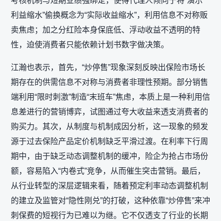
考核机制与短期业绩强绑定，使得代理人倾向于将“演示
利益缩水”偷换概念为“实际收益缩水”，利用信息不对称贩
卖焦虑；加之分红险本身保底低、浮动收益不透明的特
性，迫使消费者只能依赖计划书数字做决策。
江瀚也表示，首先，“炒停售”现象深刻反映出保险市场长
期存在的供需信息不对称与消费者非理性预期。部分销售
端利用“限时刺激”制造“末班车”焦虑，本质上是一种利用信
息差进行的营销博弈，试图通过夸大收益来透支消费者的
购买力。其次，从制度与机制成因分析，这一现象的频发
源于过去保险产品定价机制缺乏平滑过渡。在利率下行周
期中，由于缺乏动态调整机制的缓冲，险企为抢占市场份
额，容易陷入“内卷式”竞争，从而催生突击营销。最后，
从行业转型的深层逻辑来看，随着预定利率动态调整机制
的建立及监管对“隐性刚兑”的打破，这种依靠“炒停售”来冲
刺保费的短视行为已难以为继。它不仅透支了行业的长期