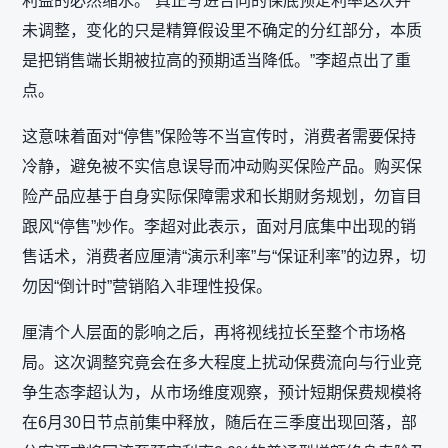
利益的必然缩水。“真正写进合同的保底预定利率这次并
未调整，变化的只是精算假设里不确定的分红部分，本质
是把销售端长期被拉高的预期适当降低。”李超点出了重
点。
这意味着面对“停售”保险等不当宣传时，消费者需要保持
冷静，避免被不实信息误导而冲动购买保险产品。购买保
险产品应基于自身实际保障需求和长期财务规划，勿盲目
跟风“停售”炒作。李超对此表示，面对月底集中出现的销
售话术，消费者应厘清“演示利率”与“保证利率”的边界，切
勿因“倒计时”营销陷入非理性投保。
厘清个人层面的影响之后，再将视线拉长至整个市场格
局。这次调整究竟会在多大程度上扰动保费流向与行业竞
争生态李超认为，从市场维度观察，预计短期保费规模将
在6月30日节点前集中释放，随后在三季度出现回落，部