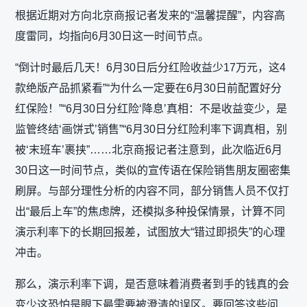
根据近期对方向北京商报记者发来的“温馨提醒”，内容高
度雷同，均指向6月30日这一时间节点。
“倒计时最后几天！6月30日后分红险收益少17万元，这4
款绝版产品抓紧看”“为什么一定要在6月30日前配置好分
红保险！”“6月30日分红险‘降息’真相：不是收益变少，是
监管终结‘画饼式’销售”“6月30日分红险利率下调真相，别
被‘末班车’裹挟”……北京商报记者注意到，此次临近6月
30日这一时间节点，类似的宣传语在保险销售朋友圈密集
刷屏。与部分理性分析的内容不同，部分销售人员不仅打
出“最后上车”的焦虑牌，还模拟多种投保情景，计算不同
演示利率下的长期回报差，试图放大“错过即损失”的心理
冲击。
那么，演示利率下调，是否意味着消费者到手的钱真的会
变少这恐怕是眼下最需要被澄清的误区。要回答这些问