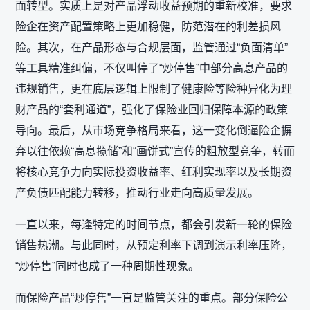
面转型。实质上是对产品浮动收益预期的重新校准，要求
险企在资产配置策略上更加稳健，防范潜在的利差损风
险。其次，在产品形态与合规层面，监管通过“负面清单”
等工具精准纠偏，不仅叫停了“炒停售”中部分高息产品的
违规销售，更在底层逻辑上限制了健康险等险种异化为理
财产品的“套利通道”，强化了保险业回归保障本源的政策
导向。最后，从市场竞争格局来看，这一变化倒逼险企摒
弃以往依赖“高息揽储”和“画饼式”宣传的粗放型竞争，转而
将核心竞争力向实际投资收益率、红利实现率以及长期资
产负债匹配能力转移，推动行业走向高质量发展。
一直以来，每逢特定的时间节点，都会引发新一轮的保险
销售热潮。与此同时，从预定利率下调到演示利率压降，
“炒停售”同时也成了一种周期性现象。
而保险产品“炒停售”一直是监管关注的重点。部分保险公