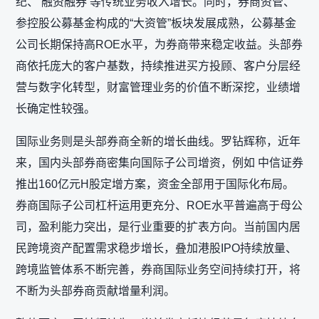
纪、 融资融券 等传统业务收入增长。同时，券商资管、
参控股公募基金构成的“大资管”板块发展成熟，公募基金
公司长期保持高ROE水平，为券商带来稳定收益。头部券
商依托庞大的客户基数，持续推进买方投顾、客户分层经
营与数字化转型，财富管理业务的价值不断深挖，业绩增
长确定性较强。
国际业务则是头部券商全新的增长曲线。罗钻辉称，近年
来，国内头部券商密集向国际子公司增资，例如 中信证券
推出160亿元H股定增方案，资金全部用于国际化布局。
券商国际子公司杠杆运用更充分、ROE水平普遍高于母公
司，盈利能力突出，是行业重要的扩表方向。当前国内居
民跨境资产配置需求稳步增长，叠加港股IPO持续放量、
跨境监管体系不断完善，券商国际业务空间持续打开，将
不断为头部券商贡献增量利润。