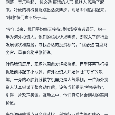
刚落，音乐响起， 优必选 展馆的人形 机器人 舞动了起
来。冷硬的机械身躯跳出活泼舞步，现场瞬间热闹起来，
“咔嚓”快门声不绝于耳。
“今年以来，我们平均每天接待3到4场投资者调研，约一
半为海外投资人。他们的核心诉求明确，即深入了解行业
发展现状和趋势，寻找合适的投资标的。” 优必选 首席财
务官、董事会秘书张钜说。
转场腾讯展厅，现场氛围愈发轻松热闹。巨型环幕飞行模
拟舱前排起了小队列，海外投资人开始体验“飞行”的乐
趣。一旁的心肺复苏教学机器更是人气爆棚，一位海外投
资人认真尝试了整套动作后，设备当即提示“考核失败”，
引得一片欢声笑语。互动之中，他们真切体会到AI的实用
价值。
来华调研的重点已今非昔比，科技行业成为绝对核心。一